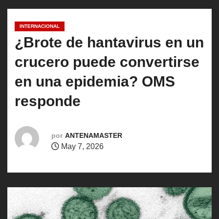
o
INTERNACIONAL
¿Brote de hantavirus en un
crucero puede convertirse
en una epidemia? OMS
responde
por
ANTENAMASTER
May 7, 2026