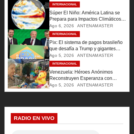
INTERNACIONAL
n
Súper El Niño: América Latina se
Prepara para Impactos Climáticos
d
Históricos
Ago 6, 2026
ANTENAMASTER
e
INTERNACIONAL
Pix: El sistema de pagos brasileño
e
que desafía a Trump y gigantes
financieros
Ago 5, 2026
ANTENAMASTER
n
INTERNACIONAL
Venezuela: Héroes Anónimos
t
Reconstruyen Esperanza con
Ternura y Solidaridad Tras Sismos
r
Ago 5, 2026
ANTENAMASTER
a
d
RADIO EN VIVO
a