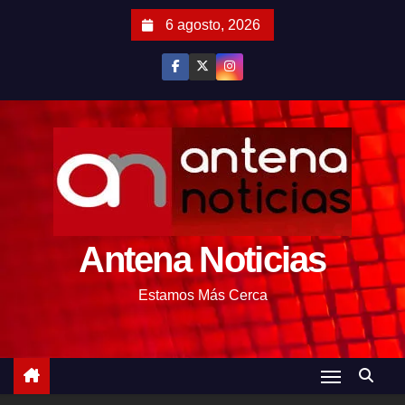
S
6 agosto, 2026
a
l
t
a
r
a
l
c
o
Antena Noticias
n
t
Estamos Más Cerca
e
n
i
d