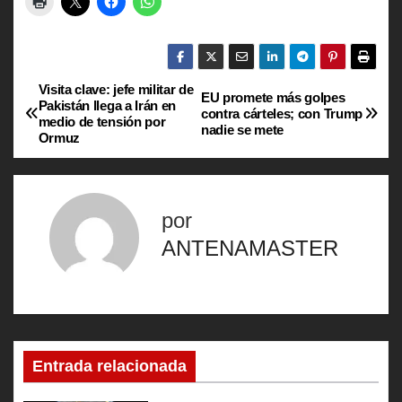
Visita clave: jefe militar de
N
EU promete más golpes
Pakistán llega a Irán en
contra cárteles; con Trump
medio de tensión por
a
nadie se mete
Ormuz
v
e
por
g
ANTENAMASTER
a
c
i
Entrada relacionada
ó