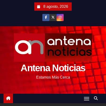
S
8 agosto, 2026
a
l
t
a
r
a
l
c
o
Antena Noticias
n
t
Estamos Más Cerca
e
n
i
d