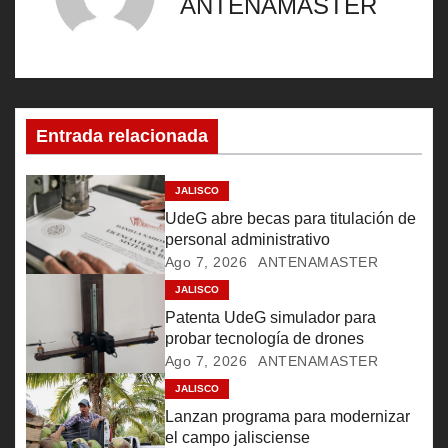
ANTENAMASTER
g
a
c
Entrada relacionada
i
ó
JALISCO
UdeG abre becas para titulación de
n
personal administrativo
Ago 7, 2026
ANTENAMASTER
d
JALISCO
e
Patenta UdeG simulador para
probar tecnología de drones
e
Ago 7, 2026
ANTENAMASTER
JALISCO
n
Lanzan programa para modernizar
t
el campo jalisciense